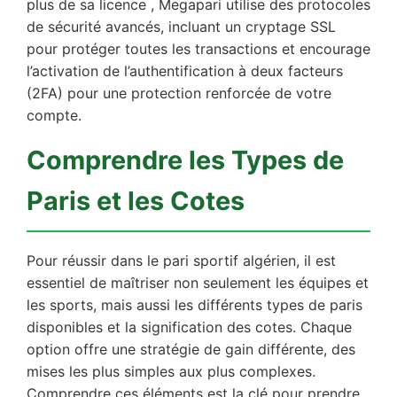
plus de sa licence , Megapari utilise des protocoles
de sécurité avancés, incluant un cryptage SSL
pour protéger toutes les transactions et encourage
l’activation de l’authentification à deux facteurs
(2FA) pour une protection renforcée de votre
compte.
Comprendre les Types de
Paris et les Cotes
Pour réussir dans le pari sportif algérien, il est
essentiel de maîtriser non seulement les équipes et
les sports, mais aussi les différents types de paris
disponibles et la signification des cotes. Chaque
option offre une stratégie de gain différente, des
mises les plus simples aux plus complexes.
Comprendre ces éléments est la clé pour prendre