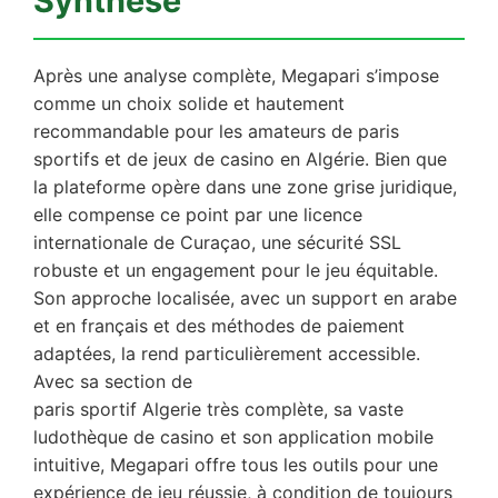
Synthèse
Après une analyse complète, Megapari s’impose
comme un choix solide et hautement
recommandable pour les amateurs de paris
sportifs et de jeux de casino en Algérie. Bien que
la plateforme opère dans une zone grise juridique,
elle compense ce point par une licence
internationale de Curaçao, une sécurité SSL
robuste et un engagement pour le jeu équitable.
Son approche localisée, avec un support en arabe
et en français et des méthodes de paiement
adaptées, la rend particulièrement accessible.
Avec sa section de
paris sportif Algerie très complète, sa vaste
ludothèque de casino et son application mobile
intuitive, Megapari offre tous les outils pour une
expérience de jeu réussie, à condition de toujours