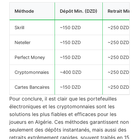
Méthode
Dépôt Min. (DZD)
Retrait Min. (
Skrill
~150 DZD
~250 DZD
Neteller
~150 DZD
~250 DZD
Perfect Money
~150 DZD
~250 DZD
Cryptomonnaies
~400 DZD
~250 DZD
Cartes Bancaires
~150 DZD
~250 DZD
Pour conclure, il est clair que les portefeuilles
électroniques et les cryptomonnaies sont les
solutions les plus fiables et efficaces pour les
joueurs en Algérie. Ces méthodes garantissent non
seulement des dépôts instantanés, mais aussi des
retraits extrêmement rapides, souvent traités en 15