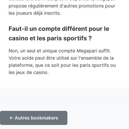
propose régulièrement d'autres promotions pour
les joueurs déjà inscrits.
Faut-il un compte différent pour le
casino et les paris sportifs ?
Non, un seul et unique compte Megapari suffit.
Votre solde peut être utilisé sur l'ensemble de la
plateforme, que ce soit pour les paris sportifs ou
les jeux de casino.
← Autres bookmakers